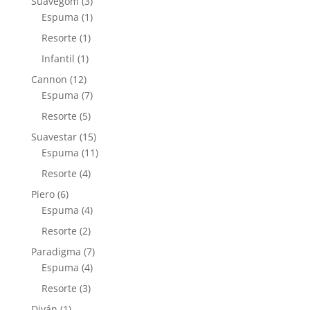
3
Suavegom
3
productos
1
Espuma
1
producto
1
Resorte
1
producto
1
Infantil
1
producto
12
Cannon
12
productos
7
Espuma
7
productos
5
Resorte
5
productos
15
Suavestar
15
productos
11
Espuma
11
productos
4
Resorte
4
productos
6
Piero
6
productos
4
Espuma
4
productos
2
Resorte
2
productos
7
Paradigma
7
4
productos
Espuma
4
productos
3
Resorte
3
productos
1
Diván
1