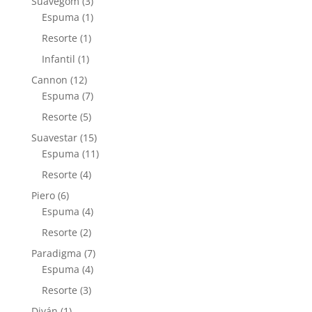
3
Suavegom
3
productos
1
Espuma
1
producto
1
Resorte
1
producto
1
Infantil
1
producto
12
Cannon
12
productos
7
Espuma
7
productos
5
Resorte
5
productos
15
Suavestar
15
productos
11
Espuma
11
productos
4
Resorte
4
productos
6
Piero
6
productos
4
Espuma
4
productos
2
Resorte
2
productos
7
Paradigma
7
4
productos
Espuma
4
productos
3
Resorte
3
productos
1
Diván
1