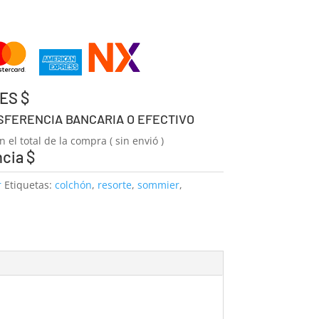
ES $
SFERENCIA BANCARIA O EFECTIVO
 el total de la compra ( sin envió )
ncia $
r
Etiquetas:
colchón
,
resorte
,
sommier
,