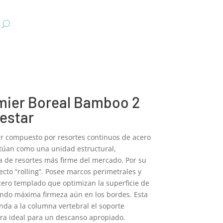
mier Boreal Bamboo 2
vestar
ar compuesto por resortes continuos de acero
ctúan como una unidad estructural,
ra de resortes más firme del mercado. Por su
fecto “rolling”. Posee marcos perimetrales y
acero templado que optimizan la superficie de
gando máxima firmeza aún en los bordes. Esta
inda a la columna vertebral el soporte
ura ideal para un descanso apropiado.